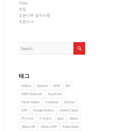
Tools
맛집
오픈나루 공지사항
오픈소스
태그
Anthos
Apache
APM
Arc
AWS Outposts
Azure Arc
Cloud Native
Container
Docker
EAP
Google Anthos
Hybrid Cloud
IT인프라
IT트렌드
java
JBoss
JBoss AS
JBoss EAP
Kubernetes