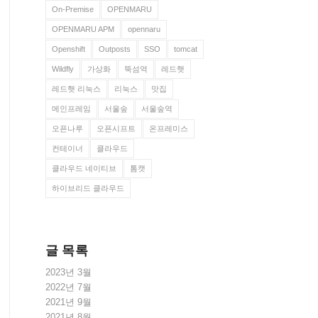
On-Premise
OPENMARU
OPENMARU APM
opennaru
Openshift
Outposts
SSO
tomcat
Wildfly
가상화
뚝섬역
레드햇
레드햇 리눅스
리눅스
맛집
메인프레임
서울숲
서울숲역
오픈나루
오픈시프트
온프레미스
컨테이너
클라우드
클라우드 네이티브
톰캣
하이브리드 클라우드
글 목록
2023년 3월
2022년 7월
2021년 9월
2021년 8월