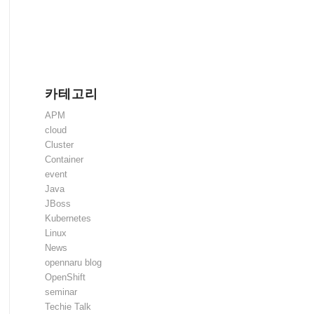
카테고리
APM
cloud
Cluster
Container
event
Java
JBoss
Kubernetes
Linux
News
opennaru blog
OpenShift
seminar
Techie Talk