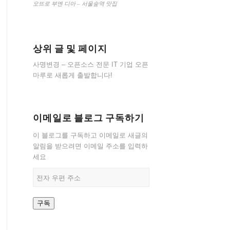
오뜨로 부엔 디아 – 서울숲역 맛집
상위 글 및 페이지
사명변경 – 오픈소스 전문 IT 기업 오픈
마루로 새롭게 출발합니다!
이메일로 블로그 구독하기
이 블로그를 구독하고 이메일로 새글의
알림을 받으려면 이메일 주소를 입력하
세요
전
자
우
구독
편
주
소