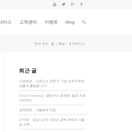
서비스
고객센터
이벤트
blog
현재 위치:
홈
/
Blog
/
온프레미스
최근 글
사명변경 – 오픈소스 전문 IT 기업 오픈마루로
새롭게 출발합니다!
Cloud Computing ( 클라우드 컴퓨팅) 발표 자료
다운로드
쿄와텐동 – 서울숲역 맛집
더카페 – 점심시간의 여유는 공짜 라테와 서울
숲 산책