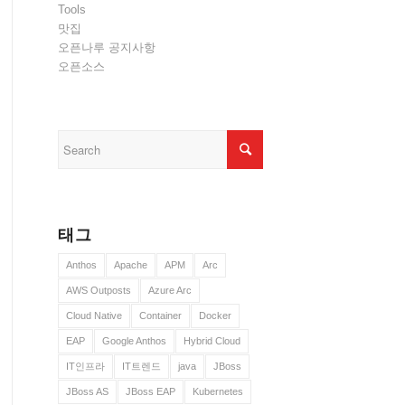
Tools
맛집
오픈나루 공지사항
오픈소스
태그
Anthos
Apache
APM
Arc
AWS Outposts
Azure Arc
Cloud Native
Container
Docker
EAP
Google Anthos
Hybrid Cloud
IT인프라
IT트렌드
java
JBoss
JBoss AS
JBoss EAP
Kubernetes