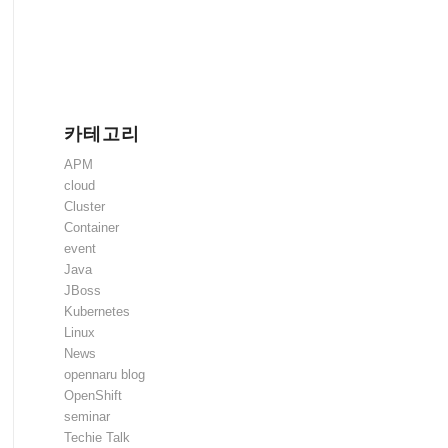
카테고리
APM
cloud
Cluster
Container
event
Java
JBoss
Kubernetes
Linux
News
opennaru blog
OpenShift
seminar
Techie Talk