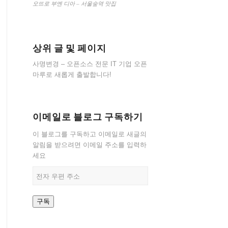
오뜨로 부엔 디아 – 서울숲역 맛집
상위 글 및 페이지
사명변경 – 오픈소스 전문 IT 기업 오픈
마루로 새롭게 출발합니다!
이메일로 블로그 구독하기
이 블로그를 구독하고 이메일로 새글의
알림을 받으려면 이메일 주소를 입력하
세요
전
자
우
구독
편
주
소