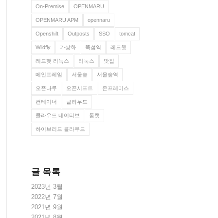
On-Premise
OPENMARU
OPENMARU APM
opennaru
Openshift
Outposts
SSO
tomcat
Wildfly
가상화
뚝섬역
레드햇
레드햇 리눅스
리눅스
맛집
메인프레임
서울숲
서울숲역
오픈나루
오픈시프트
온프레미스
컨테이너
클라우드
클라우드 네이티브
톰캣
하이브리드 클라우드
글 목록
2023년 3월
2022년 7월
2021년 9월
2021년 8월