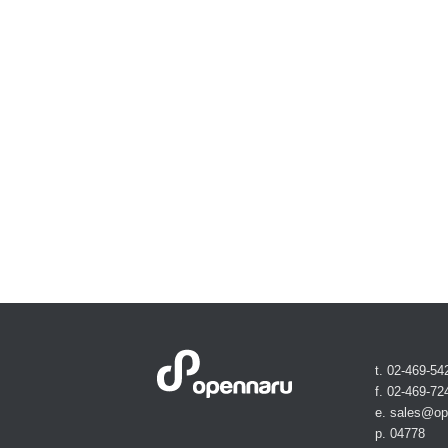
t. 02-469-54
f. 02-469-72
e. sales@o
p. 04778