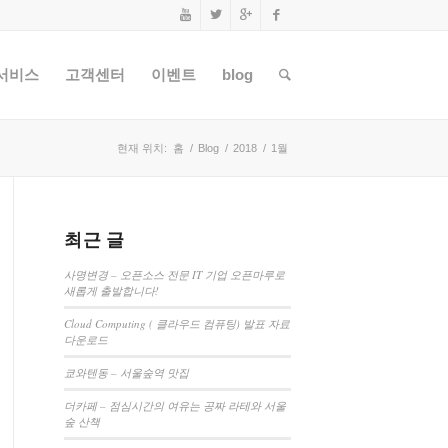
서비스
고객센터
이벤트
blog
현재 위치:
홈
/
Blog
/
2018
/
1월
최근 글
사명변경 – 오픈소스 전문 IT 기업 오픈마루로
새롭게 출발합니다!
Cloud Computing ( 클라우드 컴퓨팅) 발표 자료
다운로드
쿄와텐동 – 서울숲역 맛집
더카페 – 점심시간의 여유는 공짜 라테와 서울
숲 산책