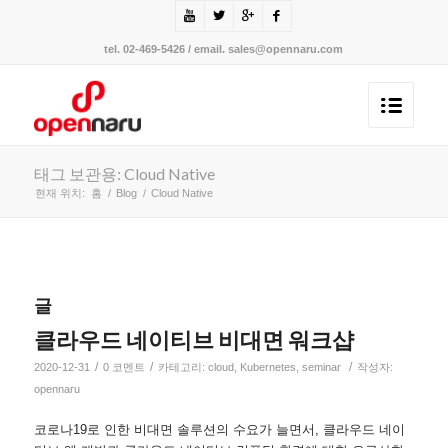
tel. 02-469-5426 / email. sales@opennaru.com
태그 보관용: Cloud Native
현재 위치:
홈
/
Blog
/
Cloud Native
글
클라우드 네이티브 비대면 워크샵
/
/
/
2020-12-31
0 코멘트
카테고리:
cloud
,
Kubernetes
,
seminar
작성자:
opennaru
코로나19로 인한 비대면 솔루션의 수요가 늘면서, 클라우드 네이