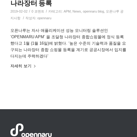
나라장터 등록
/
/
2019-02-02
0 코멘트
카테고리:
APM
,
News
,
opennaru blog
,
오픈나루 공
/
지사항
작성자:
opennaru
오픈나루는 자사 애플리케이션 성능 모니터링 솔루션인
‘OPENMARU APM’ 을 조달청 나라장터 종합쇼핑몰에 정식 등록
했다고 1월 (1월 16일)에 밝혔다. ‘높은 수준의 기술력과 품질을 요
구되는 나라장터 종합 쇼핑몰 등록을 계기로 공공시장에서 입지를
다지는데 주력하겠다’
자세히 보기