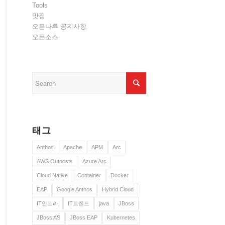
Tools
맛집
오픈나루 공지사항
오픈소스
태그
Anthos
Apache
APM
Arc
AWS Outposts
Azure Arc
Cloud Native
Container
Docker
EAP
Google Anthos
Hybrid Cloud
IT인프라
IT트렌드
java
JBoss
JBoss AS
JBoss EAP
Kubernetes