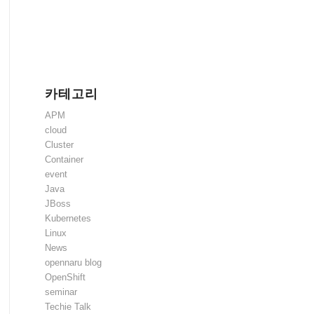
카테고리
APM
cloud
Cluster
Container
event
Java
JBoss
Kubernetes
Linux
News
opennaru blog
OpenShift
seminar
Techie Talk