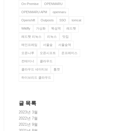
On-Premise
OPENMARU
OPENMARU APM
opennaru
Openshift
Outposts
SSO
tomcat
Wildfly
가상화
뚝섬역
레드햇
레드햇 리눅스
리눅스
맛집
메인프레임
서울숲
서울숲역
오픈나루
오픈시프트
온프레미스
컨테이너
클라우드
클라우드 네이티브
톰캣
하이브리드 클라우드
글 목록
2023년 3월
2022년 7월
2021년 9월
2021년 8월