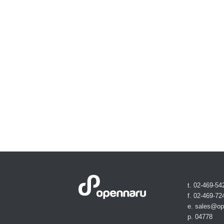
t. 02-469-54
f. 02-469-72
e. sales@o
p. 04778