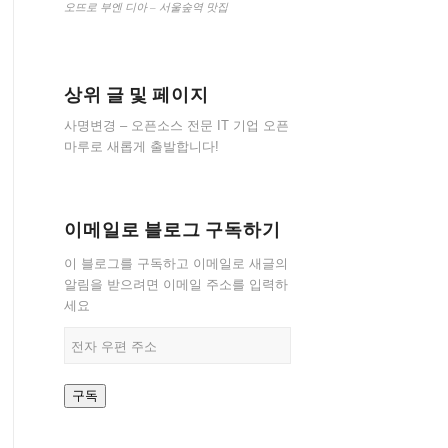
오뜨로 부엔 디아 – 서울숲역 맛집
상위 글 및 페이지
사명변경 – 오픈소스 전문 IT 기업 오픈
마루로 새롭게 출발합니다!
이메일로 블로그 구독하기
이 블로그를 구독하고 이메일로 새글의
알림을 받으려면 이메일 주소를 입력하
세요
전
자
우
구독
편
주
소