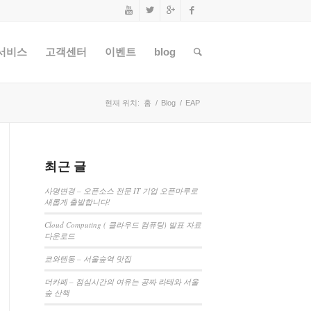
서비스
고객센터
이벤트
blog
현재 위치:
홈
/
Blog
/
EAP
최근 글
사명변경 – 오픈소스 전문 IT 기업 오픈마루로
새롭게 출발합니다!
Cloud Computing ( 클라우드 컴퓨팅) 발표 자료
다운로드
쿄와텐동 – 서울숲역 맛집
더카페 – 점심시간의 여유는 공짜 라테와 서울
숲 산책