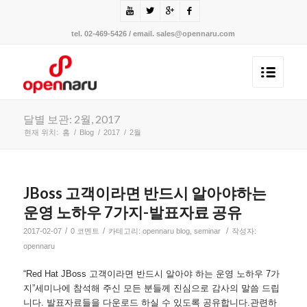
tel. 02-469-5426 / email. sales@opennaru.com
달별 보관: 2월, 2017
현재 위치:
홈
/
Blog
/
2017
/
2월
JBoss 고객이라면 반드시 알아야하는
운영 노하우 7가지-발표자료 공유
/
/
/
2017-02-07
0 코멘트
카테고리:
opennaru blog
,
seminar
작성자:
opennaru
“Red Hat JBoss 고객이라면 반드시 알아야 하는 운영 노하우 7가
지”세미나에 참석해 주신 모든 분들께 진심으로 감사의 말씀 드립
니다. 발표자료들을 다운로드 하실 수 있도록 공유합니다.관련하