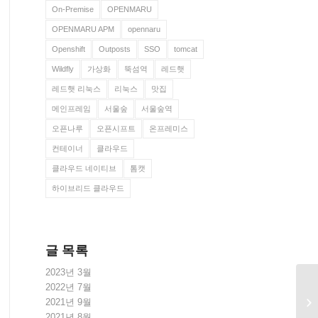
On-Premise
OPENMARU
OPENMARU APM
opennaru
Openshift
Outposts
SSO
tomcat
Wildfly
가상화
뚝섬역
레드햇
레드햇 리눅스
리눅스
맛집
메인프레임
서울숲
서울숲역
오픈나루
오픈시프트
온프레미스
컨테이너
클라우드
클라우드 네이티브
톰캣
하이브리드 클라우드
글 목록
2023년 3월
2022년 7월
2021년 9월
2021년 8월