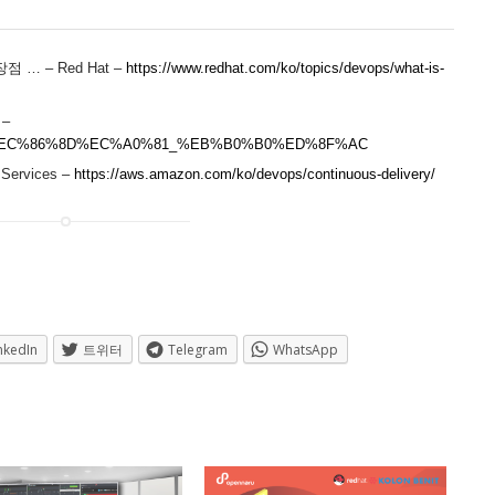
 … – Red Hat –
https://www.redhat.com/ko/topics/devops/what-is-
–
%A7%80%EC%86%8D%EC%A0%81_%EB%B0%B0%ED%8F%AC
rvices –
https://aws.amazon.com/ko/devops/continuous-delivery/
nkedIn
트위터
Telegram
WhatsApp