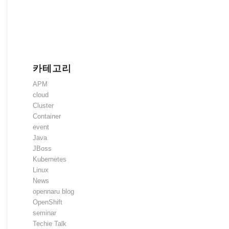
카테고리
APM
cloud
Cluster
Container
event
Java
JBoss
Kubernetes
Linux
News
opennaru blog
OpenShift
seminar
Techie Talk