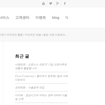
서비스
고객센터
이벤트
blog
 / CD ( 지속적인 통합 / 지속적인 전달 ) 발표 자료 다운로드...
최근 글
사명변경 – 오픈소스 전문 IT 기업 오픈마루로
새롭게 출발합니다!
Cloud Computing ( 클라우드 컴퓨팅) 발표 자료
다운로드
쿄와텐동 – 서울숲역 맛집
더카페 – 점심시간의 여유는 공짜 라테와 서울
숲 산책