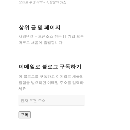
오뜨로 부엔 디아 – 서울숲역 맛집
상위 글 및 페이지
사명변경 – 오픈소스 전문 IT 기업 오픈
마루로 새롭게 출발합니다!
이메일로 블로그 구독하기
이 블로그를 구독하고 이메일로 새글의
알림을 받으려면 이메일 주소를 입력하
세요
전
자
우
구독
편
주
소