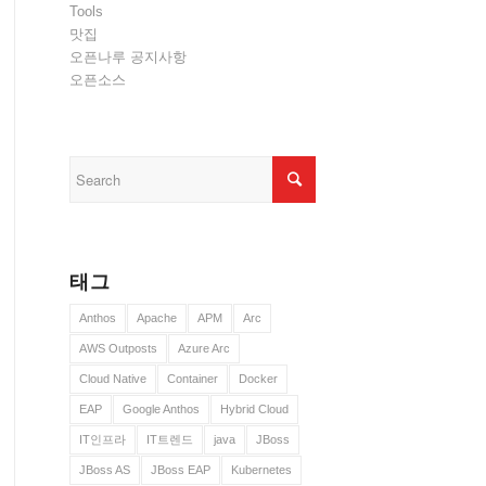
Tools
맛집
오픈나루 공지사항
오픈소스
태그
Anthos
Apache
APM
Arc
AWS Outposts
Azure Arc
Cloud Native
Container
Docker
EAP
Google Anthos
Hybrid Cloud
IT인프라
IT트렌드
java
JBoss
JBoss AS
JBoss EAP
Kubernetes