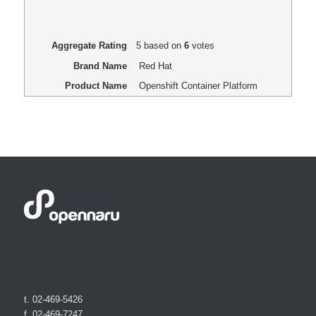
Aggregate Rating
5
based on
6
votes
Brand Name
Red Hat
Product Name
Openshift Container Platform
t. 02-469-5426
f. 02-469-7247