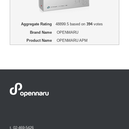
Aggregate Rating
48899.5
based on
394
votes
Brand Name
OPENMARU
Product Name
OPENMARU APM
t. 02-469-5426