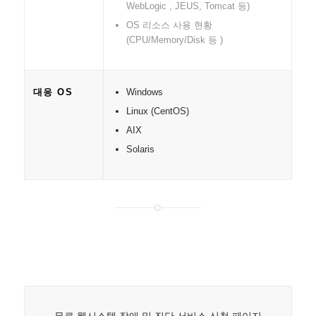
WebLogic , JEUS, Tomcat 등)
OS 리소스 사용 현황
(CPU/Memory/Disk 등 )
Windows
대응 OS
Linux (CentOS)
AIX
Solaris