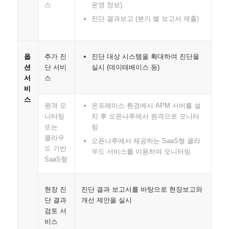
운영 정보)
스
진단 결과보고 (분기 별 보고서 제출)
진단 대상 시스템을 확대하여 진단을
옵
추가 진
실시 (데이테베이스 등)
션
단 서비
서
스
비
스
원격 모
온프레미스 환경에서 APM 서버를 설
니터링
치 후 오픈나루에서 원격으로 모니터
또는
링
클라우
오픈나루에서 제공하는 SaaS형 클라
드 기반
우드 서비스를 이용하여 모니터링
SaaS형
현장 진
진단 결과 보고서를 바탕으로 현장보고와
단 결과
개선 제안을 실시
검토 서
비스