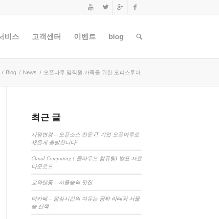
서비스
고객센터
이벤트
blog
/
Blog
/
News
/
오픈나루 임직원 가족을 위한 오피스투어
최근 글
사명변경 – 오픈소스 전문 IT 기업 오픈마루로
새롭게 출발합니다!
Cloud Computing ( 클라우드 컴퓨팅) 발표 자료
다운로드
쿄와텐동 – 서울숲역 맛집
더카페 – 점심시간의 여유는 공짜 라테와 서울
숲 산책