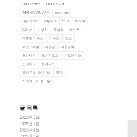
On-Premise
OPENMARU
OPENMARU APM
opennaru
Openshift
Outposts
SSO
tomcat
Wildfly
가상화
뚝섬역
레드햇
레드햇 리눅스
리눅스
맛집
메인프레임
서울숲
서울숲역
오픈나루
오픈시프트
온프레미스
컨테이너
클라우드
클라우드 네이티브
톰캣
하이브리드 클라우드
글 목록
2023년 3월
2022년 7월
2021년 9월
2021년 8월