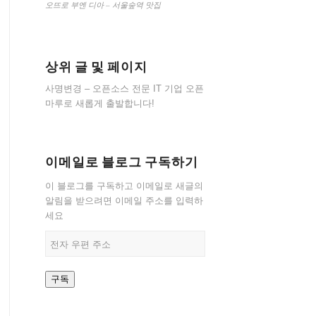
오뜨로 부엔 디아 – 서울숲역 맛집
상위 글 및 페이지
사명변경 – 오픈소스 전문 IT 기업 오픈
마루로 새롭게 출발합니다!
이메일로 블로그 구독하기
이 블로그를 구독하고 이메일로 새글의
알림을 받으려면 이메일 주소를 입력하
세요
전
자
우
구독
편
주
소