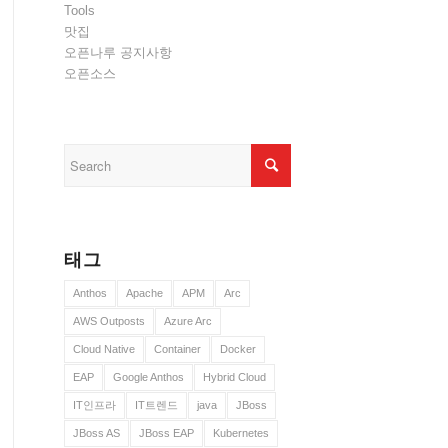
Tools
맛집
오픈나루 공지사항
오픈소스
태그
Anthos
Apache
APM
Arc
AWS Outposts
Azure Arc
Cloud Native
Container
Docker
EAP
Google Anthos
Hybrid Cloud
IT인프라
IT트렌드
java
JBoss
JBoss AS
JBoss EAP
Kubernetes