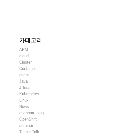
카테고리
APM
cloud
Cluster
Container
event
Java
JBoss
Kubernetes
Linux
News
opennaru blog
OpenShift
seminar
Techie Talk