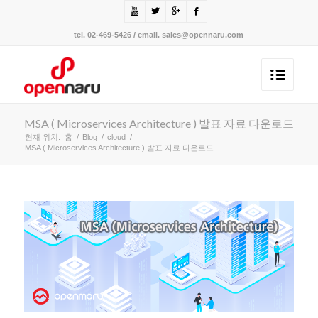
tel. 02-469-5426 / email. sales@opennaru.com
MSA ( Microservices Architecture ) 발표 자료 다운로드
현재 위치:
홈
/
Blog
/
cloud
/
MSA ( Microservices Architecture ) 발표 자료 다운로드