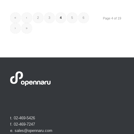
«
‹
2
3
4
5
6
Page 4 of 19
›
»
t. 02-469-5426
f. 02-469-7247
e. sales@opennaru.com