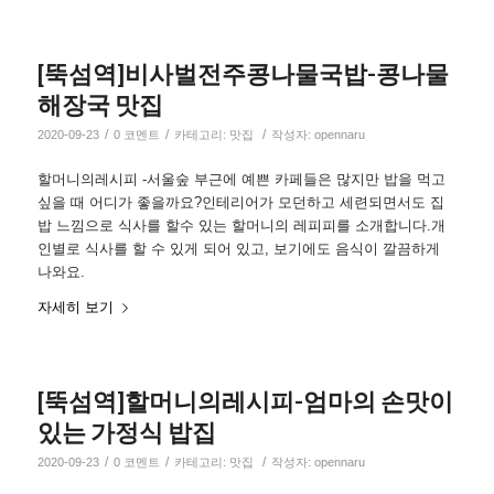
[뚝섬역]비사벌전주콩나물국밥-콩나물
해장국 맛집
/
/
/
2020-09-23
0 코멘트
카테고리:
맛집
작성자:
opennaru
할머니의레시피 -서울숲 부근에 예쁜 카페들은 많지만 밥을 먹고
싶을 때 어디가 좋을까요?인테리어가 모던하고 세련되면서도 집
밥 느낌으로 식사를 할수 있는 할머니의 레피피를 소개합니다.개
인별로 식사를 할 수 있게 되어 있고, 보기에도 음식이 깔끔하게
나와요.
자세히 보기
[뚝섬역]할머니의레시피-엄마의 손맛이
있는 가정식 밥집
/
/
/
2020-09-23
0 코멘트
카테고리:
맛집
작성자:
opennaru