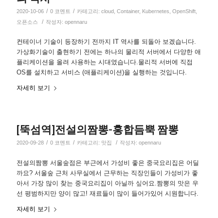
/
/
2020-10-06
0 코멘트
카테고리:
cloud
,
Container
,
Kubernetes
,
OpenShift
,
/
오픈소스
작성자:
opennaru
컨테이너 기술이 등장하기 전까지 IT 역사를 되돌아 보겠습니다.
가상화기술이 출현하기 전에는 하나의 물리적 서버에서 다양한 애
플리케이션을 올려 사용하는 시대였습니다.물리적 서버에 직접
OS를 설치하고 서비스 (애플리케이션)을 실행하는 것입니다.
자세히 보기
[뚝섬역]전설의짬뽕-홍합듬뿍 짬뽕
/
/
/
2020-09-28
0 코멘트
카테고리:
맛집
작성자:
opennaru
전설의짬뽕 서울숲점은 부근에서 가성비 좋은 중국요리집은 어딜
까요? 서울숲 근처 사무실에서 근무하는 직장인들이 가성비가 좋
아서 가장 많이 찾는 중국요리집이 아닐까 싶어요.짬뽕의 맛은 우
선 평범하지만 양이 많고! 재료들이 많이 들어가있어 시원합니다.
자세히 보기