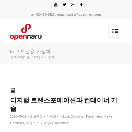
tel. 02-469-5426 / email. sales@opennaru.com
태그 보관용: 가상화
현재 위치:
홈
/
Blog
/
가상화
글
디지털 트랜스포메이션과 컨테이너 기
술
/
/
2020-08-19
2 코멘트
카테고리:
cloud
,
Container
,
Kubernetes
,
News
,
/
OpenShift
,
오픈소스
작성자:
opennaru