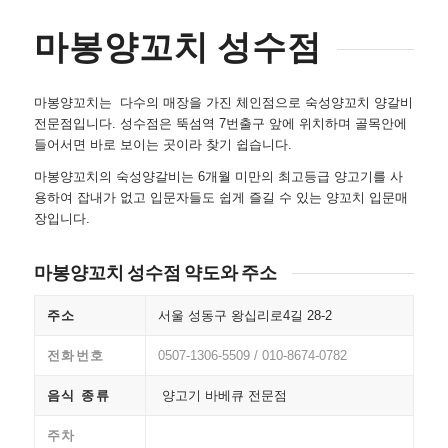
마봉양꼬치 성수점
마봉양꼬치는 다수의 매장을 가진 체인점으로 숙성양꼬치 양갈비
전문점입니다. 성수점은 뚝섬역 7번출구 앞에 위치하며 골목안에
들어서면 바로 보이는 곳이라 찾기 쉽습니다.
마봉양꼬치의 숙성양갈비는 6개월 미만의 최고등급 양고기를 사
용하여 잡내가 없고 입문자들도 쉽게 즐길 수 있는 양꼬치 입문매
장입니다.
마봉양꼬치 성수점 약도와 주소
주소
서울 성동구 왕십리로4길 28-2
전화번호
0507-1306-5509 / 010-8674-0782
음식 종류
양고기 바베큐 전문점
주차