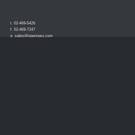
t. 02-469-5426
f. 02-469-7247
e. sales@opennaru.com
p. 04778
a.서울시 성동구 뚝섬로1길 31 906 호 (성수동1가, 서울숲M타워)