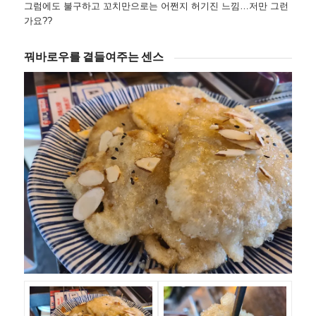
그럼에도 불구하고 꼬치만으로는 어쩐지 허기진 느낌…저만 그런
가요??
꿔바로우를 곁들여주는 센스