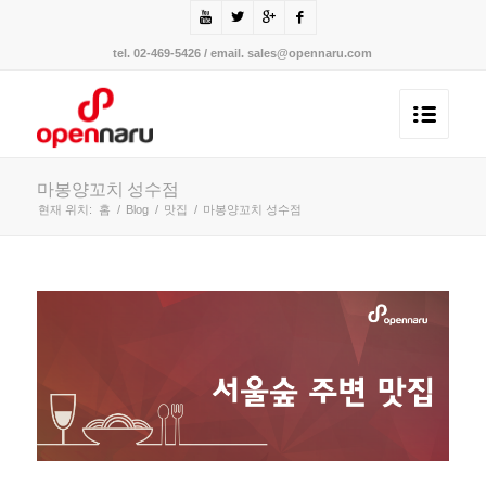
tel. 02-469-5426 / email. sales@opennaru.com
마봉양꼬치 성수점
현재 위치:
홈
/
Blog
/
맛집
/
마봉양꼬치 성수점