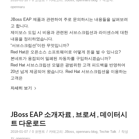
2018-01-10
0 코멘트
카테고리:
JBoss
,
opennaru blog
작성자:
opennaru
JBoss EAP 제품과 관련하여 주로 문의하시는 내용들을 살펴보려
고 합니다.
제이보스 도입 시 비용과 관련된 서브스크립션과 라이센스에 대한
내용을 정리하였습니다.
“서브스크립션”이란 무엇입니까?
Red Hat은 오픈소스 소프트웨어로 어떻게 돈을 벌 수 있나요?
본네트가 용접되어 밀폐된 자동차를 구입하시겠습니까?
Red Hat 서브스크립션 모델은 광범위한 고객 피드백을 반영하여
20년 넘게 제공되어 왔습니다. Red Hat 서브스크립션을 이용하는
고객은
자세히 보기
JBoss EAP 소개자료 , 브로셔 , 데이터시
트 다운로드
/
/
/
2018-01-07
0 코멘트
카테고리:
JBoss
,
opennaru blog
,
Techie Talk
작성
자:
opennaru