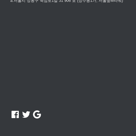
a.서울시 성동구 뚝섬로1길 31 906 호 (성수동1가, 서울숲M타워)
Facebook
Twitter
Google