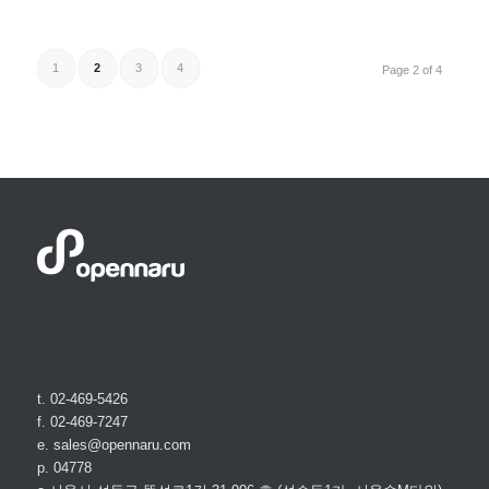
1
2
3
4
Page 2 of 4
t. 02-469-5426
f. 02-469-7247
e. sales@opennaru.com
p. 04778