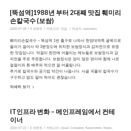
[뚝섬역]1988년 부터 2대째 맛집 훼미리
손칼국수 (보쌈)
/
/
/
2020-07-28
0 코멘트
카테고리:
맛집
작성자:
opennaru
훼미리손칼국수 – 뚝섬역 1번 출구로 나와서 한양대역쪽 골목으로
들어가 걸어서 약 3분정도에 위치한 보쌈정식과 감자전으로 유명
한 맛집입니다. 막걸리 한잔에 어울리는 메뉴들로 보쌈정식과 감
자전을 주로 주문합니다. 보쌈정식은 양이 많은 편이며 함께 나온
겉절이와 흰 배추와 먹으면 잘 어울립니다.
추가로 칼국수와 공기밥 약간이 나옵니다. 사골 국물의 칼국수가
구수하고 밥도 말아 먹어도 괜찮습니다.
자세히 보기
IT인프라 변화 – 메인프레임에서 컨테
이너
/
/
2020-07-22
0 코멘트
카테고리:
cloud
,
Container
,
Kubernetes
,
News
,