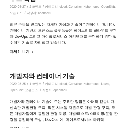
/
/
2020-08-27
2 코멘트
카테고리:
cloud
,
Container
,
Kubernetes
,
OpenShift
,
/
오픈소스
작성자:
opennaru
최근 주목을 받고있는 차세대 가상화 기술이 “ 컨테이너 ”입니다.
컨테이너 기반의 오픈소스 플랫폼들은 하이브리드 클라우드 구현
과 DevOps 그리고 마이크로서비스 아키텍처를 구현하기 위한 필
수적인 기술로 자리잡고 있습니다.
자세히 보기
개발자와 컨테이너 기술
/
/
2020-08-25
1 코멘트
카테고리:
cloud
,
Container
,
Kubernetes
,
News
,
/
OpenShift
,
오픈소스
작성자:
opennaru
개발자와 컨테이너 기술이 주는 주요한 장점은 아래와 같습니다.
신속한 개발환경 구축, 작은 시스템 자원으로 개발 환경 구축, 모
든 개발자팀에게 동일한 환경 제공, 개발/테스트/스테이징/운영 환
경을 동일하게 구성 , DevOps 에, 마이크로서비스 아키텍